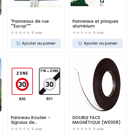
"Panneaux de rue
Panneaux et plaques
""Europ"""
aluminium
0
Avis
0
Avis
Ajouter au panier
Ajouter au panier
Panneau Routier -
DOUBLE FACE
Signaux de
MAGNÉTIQUE (W0008)
prescription zonale
0
Avis
0
Avis