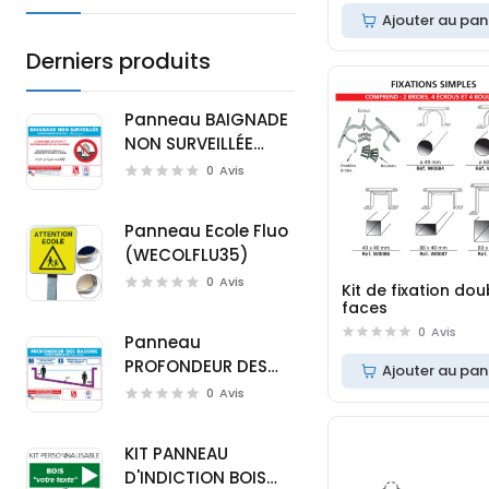
Ajouter au pan
Derniers produits
Panneau BAIGNADE
NON SURVEILLÉE
(D0720M)
0
Avis
Panneau Ecole Fluo
(WECOLFLU35)
0
Avis
Kit de fixation dou
faces
0
Avis
Panneau
PROFONDEUR DES
Ajouter au pan
BASSINS (D0721M)
0
Avis
KIT PANNEAU
D'INDICTION BOIS